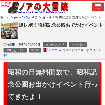
メニュー
ホーム
papaのつぶやき
遅レポ！昭和記念公園おでかけイベント
遅レポ！昭和記念公園おでかけイベント
公開日：
2017年05月05日
papaのつぶやき
ドッグラン
ノアPaPa
日帰りお出かけ
東京都
昭和記念公園
コメント
2件
昭和の日無料開放で、昭和記
念公園お出かけイベント行っ
てきたよ！