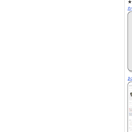
★
か
お