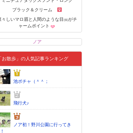
ミニチュアダックスフンド・ロング
ブラック＆クリーム
凛々しいマロ眉と人間のような目
がチ
(笑)
ャームポイント
ノア
「お散歩」の人気記事ランキング
池ポチャ（＾＾；
飛行犬♪
ノア初！野川公園に行ってき
！