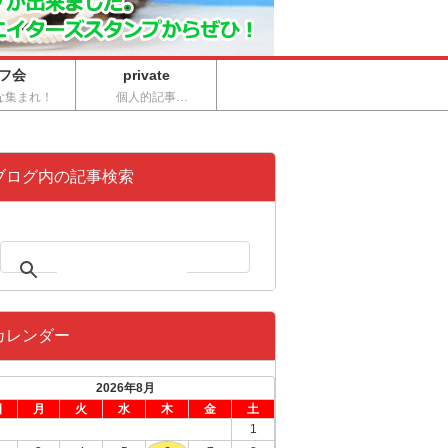
フ会
private
な集まれ！
個人的記事…
ブログ内の記事検索
カレンダー
2026年8月
日
月
火
水
木
金
土
1