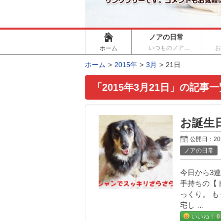
ノアの日常
いつものノア…
ホーム
ホーム
2015年
3月
21日
「2015年3月21日」の記事一
お誕生
公開日：
2
ノアの日常
今日から3
手持ちの【
っくり。 
宅し …
いいね！
0