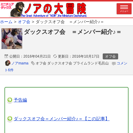
メニュー
ホーム
オフ会
ダックスオフ会 ＝メンバー紹介♪＝
ダックスオフ会 ＝メンバー紹介♪＝
公開日：
2016年04月21日
更新日：
2016年10月17日
オフ会
ノアmama
オフ会 ダックスオフ会 プライムランド毛呂山
コメン
ト6件
予告編
ダックスオフ会＝メンバー紹介♪＝【この記事】