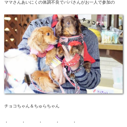
ママさんあいにくの体調不良でパパさんがお一人で参加の
チョコちゃん＆ちゅらちゃん
・ ・ ・ ・ ・