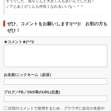
そうでした、黒斗くんと大豆くんも近いんでしたね！
ノアとあくびくんも仲良くなれるいいな～＾＾
ぜひ、コメントをお願いします!(^^)! お初の方も
ぜひ！
★コメント★(^^)!
お名前/ニックネーム（必須）
ブログ／FB／SNS等のURL(任意)
次回のコメントで使用するため、ブラウザに自分の名前や