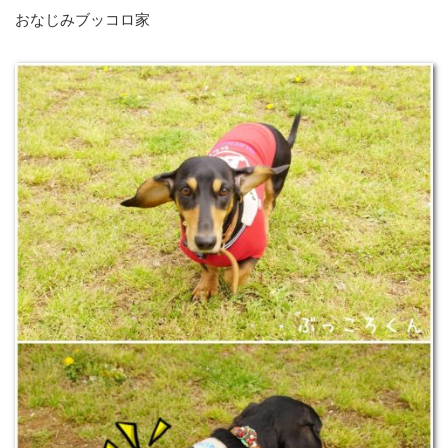
おなじみブッコロ家