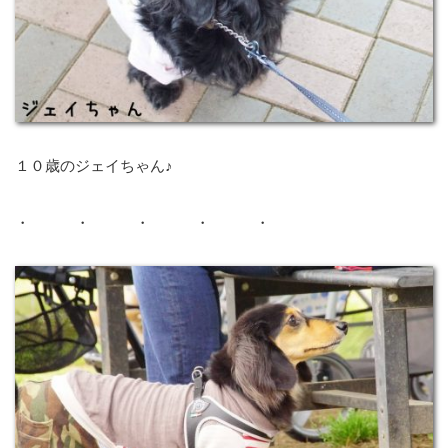
１０歳のジェイちゃん♪
・ ・ ・ ・ ・