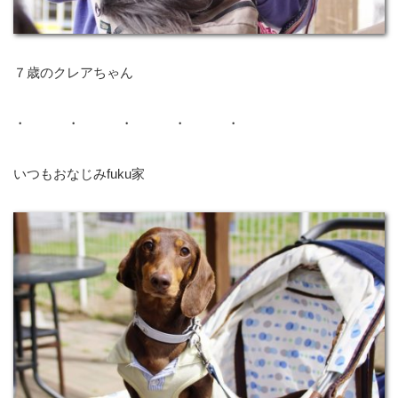
７歳のクレアちゃん
・ ・ ・ ・ ・
いつもおなじみfuku家