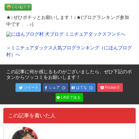
いいね！
7
★↓ぜひポチッとお願いします！↓★(ブログランキング参加
中です．．♪)
＞ミニチュアダックス人気ブログランキング（にほんブログ
村）へ
この記事に何か感じるものがございましたら、ぜひ下記のボ
タンからツッコミをお願いします！
ツイート
シェア
はてな
Pocket
0
LINEで送る
この記事を書いた人