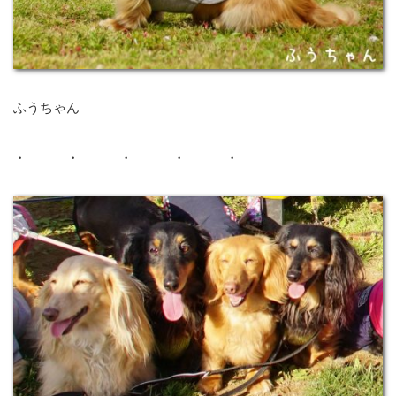
ふうちゃん
・ ・ ・ ・ ・