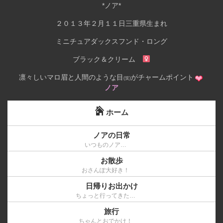
*ノア*
２０１３年２月１１日三重県生まれ
ミニチュアダックスフンド・ロング
ブラック＆クリーム
凛々しいマロ眉と人間のような目
がチャームポイント
(笑)
ノア
ホーム
ノアの日常
いつものノア…
お散歩
おさんぽ大好き！
日帰りお出かけ
ちょっと行ってきた…
旅行
ちゃんとおでかけ！