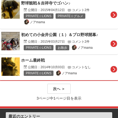
野球観戦＆吉祥寺でゴハン♪
公開日：
2015年04月12日
コメント2件
PRIVATE☆LIONS
PRIVATE☆グルメ
ノアmama
初めての小金井公園（１）＆プロ野球開幕♪
公開日：
2015年03月27日
コメント2件
ノアmama
PRIVATE☆LIONS
お散歩
ホーム最終戦
公開日：
2014年10月03日
コメントなし
ノアmama
PRIVATE☆LIONS
次へ ＞
3ページ中1ページ目を表示
最近のエントリー