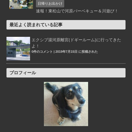
日帰りお出かけ
速報！東松山で河原バーベキュー＆川遊び！
最近よく読まれている記事
エクシブ湯河原離宮(ドギールーム)に行ってきた
よ！
0件のコメント
|
2019年7月15日 に投稿された
プロフィール