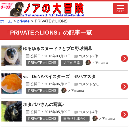
メニュー
ホーム
private
PRIVATE☆LIONS
「PRIVATE☆LIONS」の記事一覧
ゆるゆるスヌード？とプロ野球開幕
公開日：
2016年03月27日
コメント2件
ノアmama
PRIVATE☆LIONS
ノアの日常
vs DeNAベイスターズ ＠ハマスタ
公開日：
2015年06月06日
コメントなし
ノアmama
PRIVATE☆LIONS
ホタパパさんの写真♪
公開日：
2015年05月09日
コメント4件
ノアmama
PRIVATE☆LIONS
日帰りお出かけ