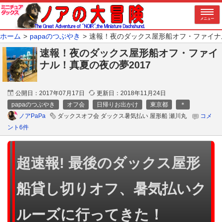
メニュー
ホーム
papaのつぶやき
速報！夜のダックス屋形船オフ・ファイナル
速報！夜のダックス屋形船オフ・ファイ
ナル！真夏の夜の夢2017
公開日：
2017年07月17日
更新日：
2018年11月24日
papaのつぶやき
オフ会
日帰りお出かけ
東京都
＊
ノアPaPa
ダックスオフ会 ダックス暑気払い 屋形船 瀬川丸
コメ
ント6件
超速報! 最後のダックス屋形
船貸し切りオフ、暑気払いク
ルーズに行ってきた！