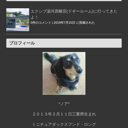
エクシブ湯河原離宮(ドギールーム)に行ってきた
よ！
0件のコメント
|
2019年7月15日 に投稿された
プロフィール
*ノア*
２０１３年２月１１日三重県生まれ
ミニチュアダックスフンド・ロング