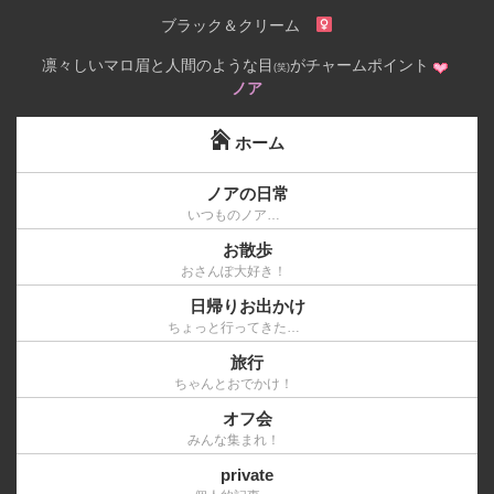
ブラック＆クリーム
凛々しいマロ眉と人間のような目
がチャームポイント
(笑)
ノア
ホーム
ノアの日常
いつものノア…
お散歩
おさんぽ大好き！
日帰りお出かけ
ちょっと行ってきた…
旅行
ちゃんとおでかけ！
オフ会
みんな集まれ！
private