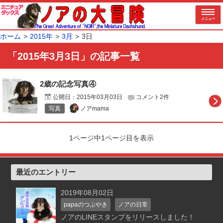
メニュー
ホーム
2015年
3月
3日
「2015年3月3日」の記事一覧
2歳の記念写真④
公開日：
2015年03月03日
コメント2件
ノアmama
写真
1ページ中1ページ目を表示
最近のエントリー
2019年08月02日
papaのつぶやき
ノアの日常
ノアのLINEスタンプをリリースしました！