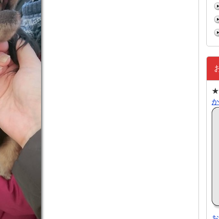
★
か
お