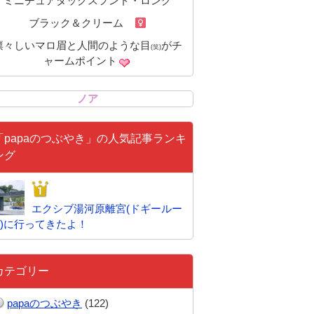
ミニチュアダックスフンド・ロング
ブラック＆クリーム
凛々しいマロ眉と人間のような目
がチ
(笑)
ャームポイント
ノア
「papaのつぶやき」の人気記事ランキ
ング
エクシブ湯河原離宮(ドギールー
)に行ってきたよ！
カテゴリー
papaのつぶやき
(122)