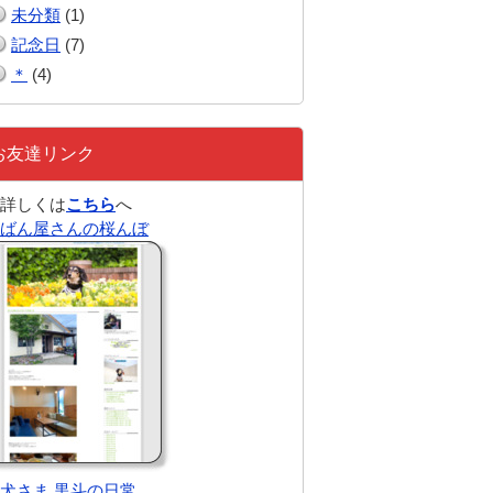
未分類
(1)
記念日
(7)
＊
(4)
お友達リンク
詳しくは
こちら
へ
ばん屋さんの桜んぼ
犬さま 黒斗の日常