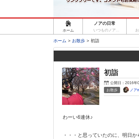
ノアの日常
いつものノア…
ホーム
ホーム
お散歩
初詣
初詣
公開日：
2016年
ノアm
お散歩
わーい6連休♪
・・・と思っていたのに、明日か