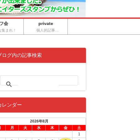
フ会
private
な集まれ！
個人的記事…
ブログ内の記事検索
カレンダー
2026年8月
日
月
火
水
木
金
土
1