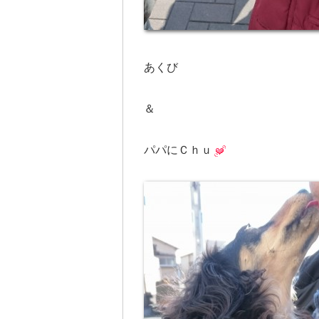
あくび
＆
パパにＣｈｕ