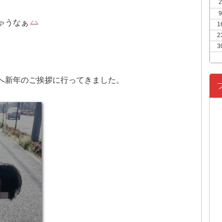
2
9
ゃうなぁ
1
2
3
へ新年のご挨拶に行ってきました。