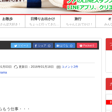
お散歩
日帰りお出かけ
旅行
オ
おさんぽ大好き！
ちょっと行ってきた…
ちゃんとおでかけ！
みん
ツイート
シェア
はてな
Pocket
0
01月03日
更新日：
2016年01月18日
コメント2件
ama
らもう仕事・・・