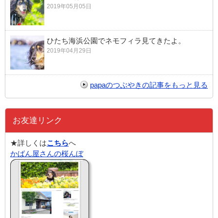
2019年05月05日
ひたち海浜公園でネモフィラ見てきたよ。
2019年04月29日
papaのつぶやきの記事をもっと見る
お友達リンク
★詳しくは
こちら
へ
かばん屋さんの桜んぼ