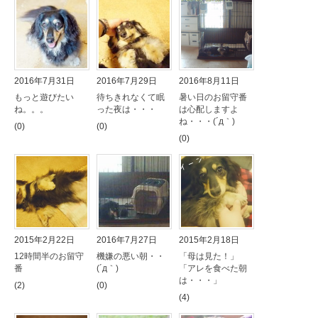
2016年7月31日
2016年7月29日
2016年8月11日
もっと遊びたい
待ちきれなくて眠
暑い日のお留守番
ね。。。
った夜は・・・
は心配しますよ
ね・・・(´д｀)
(0)
(0)
(0)
2015年2月22日
2016年7月27日
2015年2月18日
12時間半のお留守
機嫌の悪い朝・・
「母は見た！」
番
(´д｀)
「アレを食べた朝
は・・・」
(2)
(0)
(4)