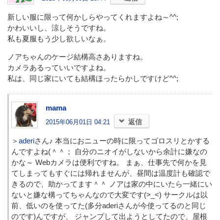
新しい服に限って何かしらやってくれますよね～^^;
かわいいし、涼しそうですね。
私も夏服もう少し欲しいなぁ。
ノアちゃんのケージ結構高さありますね。
カメラあるっていいですよね。
私は、同じ家にいても結構ほったらかしですけど^^;
mama
返信
2015年06月01日 04:21
＞
aderi
さん♪ 本当におニューの時に限ってゴロスリとかする
んですよね(＾＾； 自分のニオイがしないから余計に嫌なの
かな～ Webカメラは便利ですね。 まぁ、仕事先で何かを見
てしまってもすぐには帰れませんが、昼間は温度計も確認で
きるので、助かってます＾＾ ノアは家の中にいたら一緒にい
ないと嫌な構ってちゃんなので大変です(>_<) サークルは以
前、低いのを使ってた(多分aderiさんが今使ってるのと同じ
のです)んですが、 ジャンプして出ようとしてたので、屋根