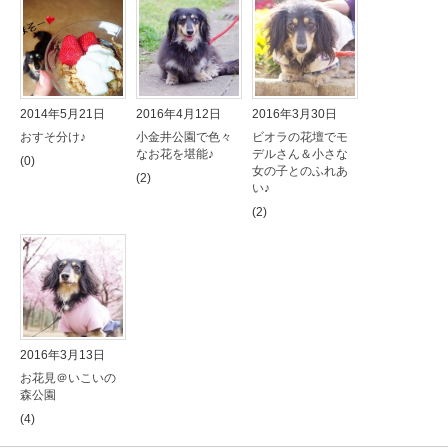
2014年5月21日
2016年4月12日
2016年3月30日
おすそ分け♪
小金井公園で色々
ビオラの花壇でモ
なお花を堪能♪
デルさん＆小さな
(0)
女の子とのふれあ
(2)
い♪
(2)
2016年3月13日
お花見＠いこいの
森公園
(4)