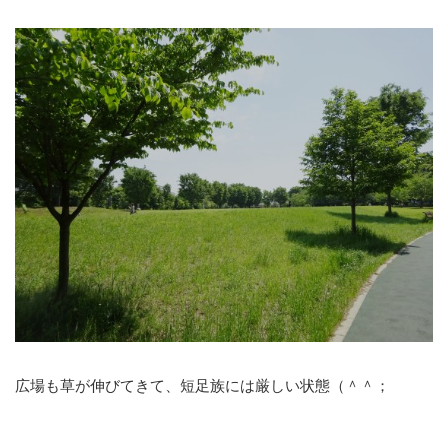
広場も草が伸びてきて、短足族には厳しい状態（＾＾；