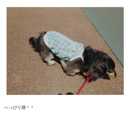
へっぴり腰＾＾