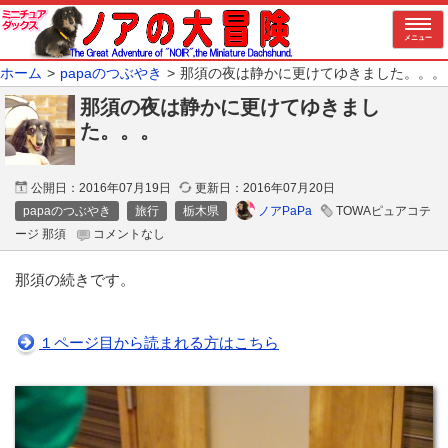
メニュー
ホーム
papaのつぶやき
那須の夜は静かに更けてゆきました。。。
那須の夜は静かに更けてゆきまし
た。。。
公開日：
2016年07月19日
更新日：
2016年07月20日
ノアPaPa
papaのつぶやき
旅行
栃木県
TOWAピュアコテ
ージ 那須
コメントなし
那須の続きです。
１ページ目から読まれる方はこちら