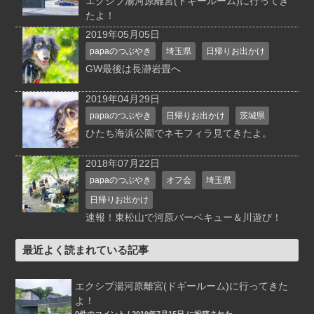
エクシブ湯河原離宮(ドギールーム)に行ってき
たよ！
2019年05月05日
papaのつぶやき
埼玉県
日帰りお出かけ
GW最後は長瀞岩畳へ
2019年04月29日
papaのつぶやき
日帰りお出かけ
茨城県
ひたち海浜公園でネモフィラ見てきたよ。
2018年07月22日
papaのつぶやき
オフ会
埼玉県
日帰りお出かけ
速報！東松山で河原バーベキュー＆川遊び！
最近よく読まれている記事
エクシブ湯河原離宮(ドギールーム)に行ってきた
よ！
0件のコメント
|
2019年7月15日 に投稿された