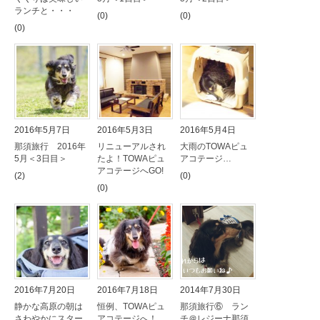
ランチと・・・
(0)
(0)
(0)
2016年5月7日
2016年5月3日
2016年5月4日
那須旅行 2016年
リニューアルされ
大雨のTOWAピュ
5月＜3日目＞
たよ！TOWAピュ
アコテージ…
アコテージへGO!
(2)
(0)
(0)
2016年7月20日
2016年7月18日
2014年7月30日
静かな高原の朝は
恒例、TOWAピュ
那須旅行⑥ ラン
さわやかにスター
アコテージへ！
チ＠レジーナ那須