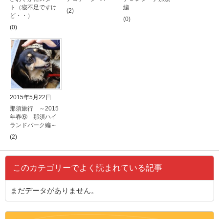
ト（寝不足ですけ
編
(2)
ど・・）
(0)
(0)
2015年5月22日
那須旅行 ～2015
年春⑥ 那須ハイ
ランドパーク編～
(2)
このカテゴリーでよく読まれている記事
まだデータがありません。