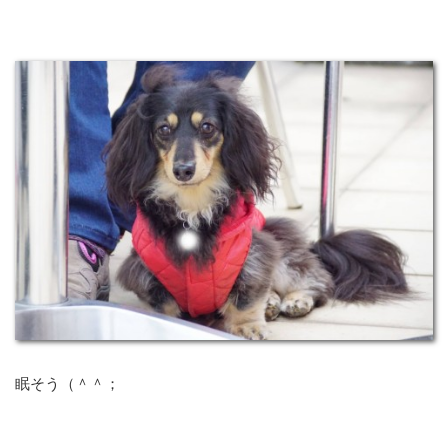
眠そう（＾＾；