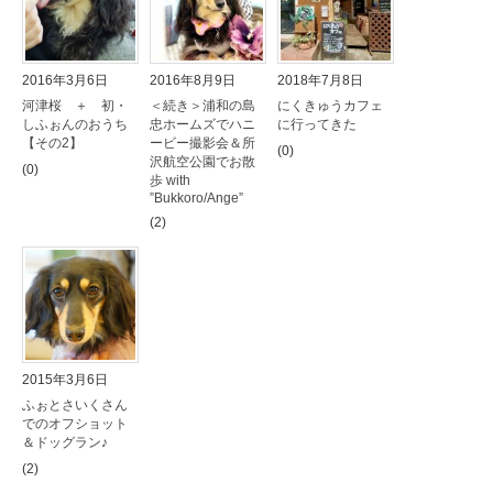
2016年3月6日
2016年8月9日
2018年7月8日
河津桜 ＋ 初・
＜続き＞浦和の島
にくきゅうカフェ
しふぉんのおうち
忠ホームズでハニ
に行ってきた
【その2】
ービー撮影会＆所
(0)
沢航空公園でお散
(0)
歩 with
”Bukkoro/Ange”
(2)
2015年3月6日
ふぉとさいくさん
でのオフショット
＆ドッグラン♪
(2)