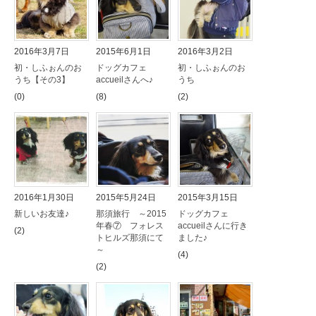
2016年3月7日
2015年6月1日
2016年3月2日
初・しふぉんのお
ドッグカフェ
初・しふぉんのお
うち【その3】
accueilさんへ♪
うち
(0)
(8)
(2)
2016年1月30日
2015年5月24日
2015年3月15日
新しいお友達♪
那須旅行 ～2015
ドッグカフェ
年春⑦ フォレス
accueilさんに行き
(2)
トヒルズ那須にて
ました♪
～
(4)
(2)