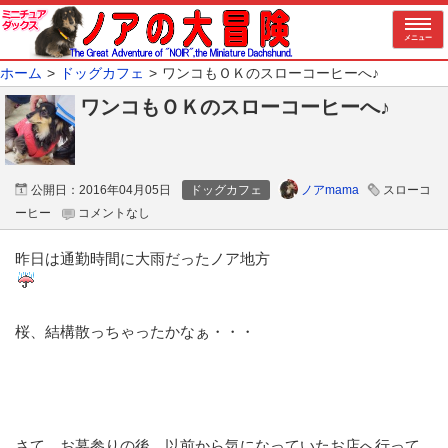
メニュー
ホーム
ドッグカフェ
ワンコもＯＫのスローコーヒーへ♪
ワンコもＯＫのスローコーヒーへ♪
ノアmama
公開日：
2016年04月05日
ドッグカフェ
スローコ
ーヒー
コメントなし
昨日は通勤時間に大雨だったノア地方
桜、結構散っちゃったかなぁ・・・
さて、お墓参りの後、以前から気になっていたお店へ行って