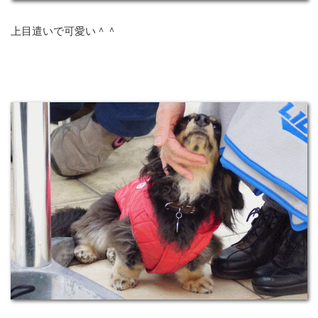
上目遣いで可愛い＾＾