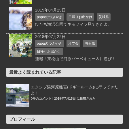
2019年04月29日
papaのつぶやき
日帰りお出かけ
茨城県
ひたち海浜公園でネモフィラ見てきたよ。
2018年07月22日
papaのつぶやき
オフ会
埼玉県
日帰りお出かけ
速報！東松山で河原バーベキュー＆川遊び！
最近よく読まれている記事
エクシブ湯河原離宮(ドギールーム)に行ってきた
よ！
0件のコメント
|
2019年7月15日 に投稿された
プロフィール