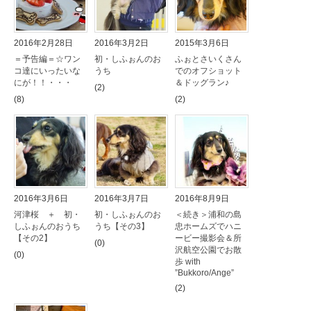
2016年2月28日
2016年3月2日
2015年3月6日
＝予告編＝☆ワン
初・しふぉんのお
ふぉとさいくさん
コ達にいったいな
うち
でのオフショット
にが！！・・・
＆ドッグラン♪
(2)
(8)
(2)
2016年3月6日
2016年3月7日
2016年8月9日
河津桜 ＋ 初・
初・しふぉんのお
＜続き＞浦和の島
しふぉんのおうち
うち【その3】
忠ホームズでハニ
【その2】
ービー撮影会＆所
(0)
沢航空公園でお散
(0)
歩 with
”Bukkoro/Ange”
(2)