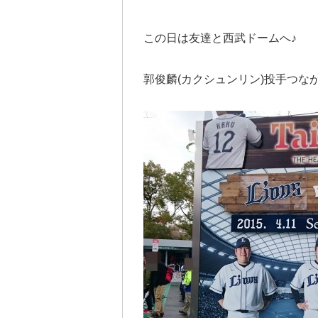
この日は友達と西武ドームへ♪
郭俊麟(カクシュンリン)投手つ