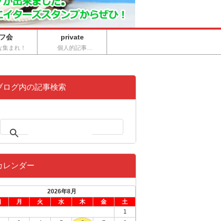
フ会
private
な集まれ！
個人的記事…
ブログ内の記事検索
カレンダー
2026年8月
日
月
火
水
木
金
土
1