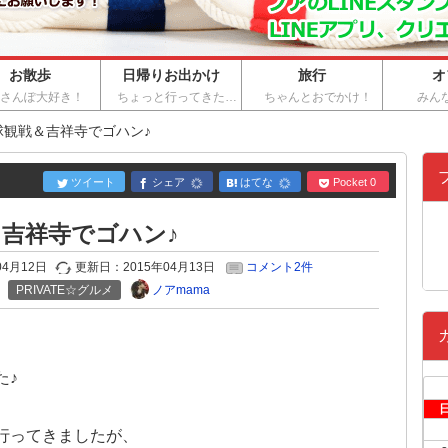
お散歩
日帰りお出かけ
旅行
オ
おさんぽ大好き！
ちょっと行ってきた…
ちゃんとおでかけ！
みん
球観戦＆吉祥寺でゴハン♪
ツイート
シェア
はてな
Pocket
0
吉祥寺でゴハン♪
04月12日
更新日：
2015年04月13日
コメント2件
ノアmama
PRIVATE☆グルメ
た♪
行ってきましたが、