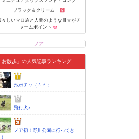
ミニチュアダックスフンド・ロング
ブラック＆クリーム
凛々しいマロ眉と人間のような目
がチ
(笑)
ャームポイント
ノア
「お散歩」の人気記事ランキング
池ポチャ（＾＾；
飛行犬♪
ノア初！野川公園に行ってき
！