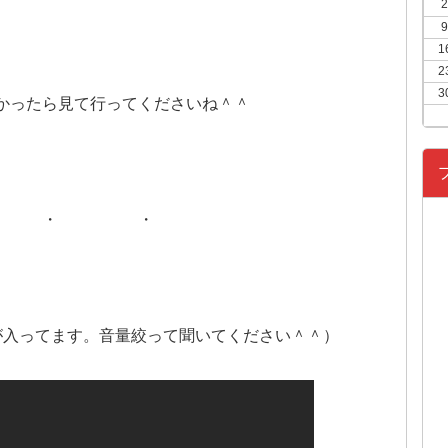
2
9
1
2
3
かったら見て行ってくださいね＾＾
 ・ ・
の声が入ってます。音量絞って聞いてください＾＾）