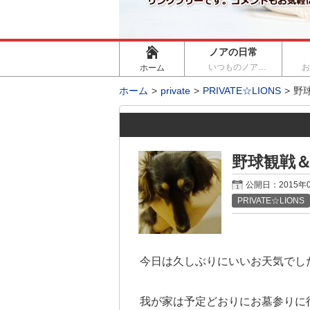
ノアの日常
いつものノア…
ホーム
ホーム
private
PRIVATE☆LIONS
野
野球観戦＆
公開日：
2015年
PRIVATE☆LIONS
今日は久しぶりにいいお天気でし
我が家は予定どおりにお墓参りに