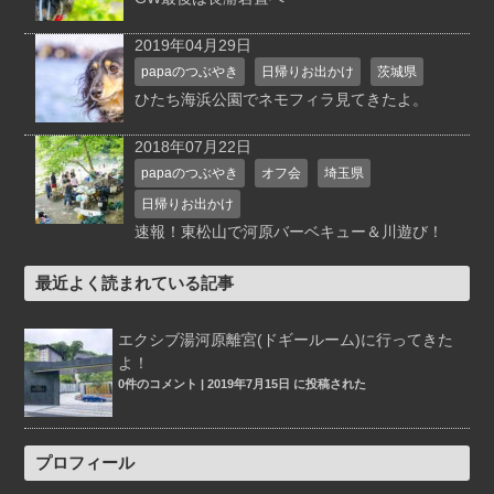
2019年04月29日
papaのつぶやき
日帰りお出かけ
茨城県
ひたち海浜公園でネモフィラ見てきたよ。
2018年07月22日
papaのつぶやき
オフ会
埼玉県
日帰りお出かけ
速報！東松山で河原バーベキュー＆川遊び！
最近よく読まれている記事
エクシブ湯河原離宮(ドギールーム)に行ってきた
よ！
0件のコメント
|
2019年7月15日 に投稿された
プロフィール