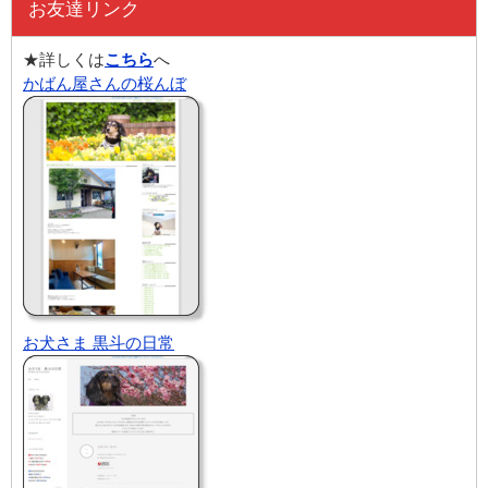
お友達リンク
★詳しくは
こちら
へ
かばん屋さんの桜んぼ
お犬さま 黒斗の日常