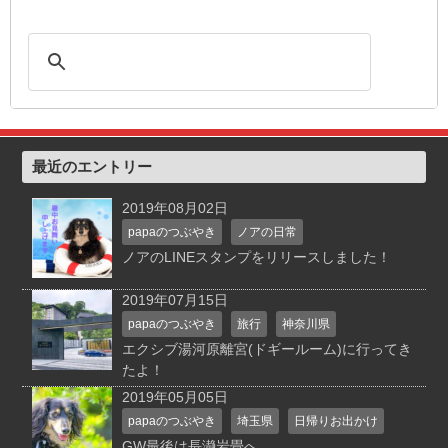
最近のエントリー
2019年08月02日
papaのつぶやき
ノアの日常
ノアのLINEスタンプをリリースしました！
2019年07月15日
papaのつぶやき
旅行
神奈川県
エクシブ湯河原離宮(ドギールーム)に行ってき
たよ！
2019年05月05日
papaのつぶやき
埼玉県
日帰りお出かけ
GW最後は長瀞岩畳へ