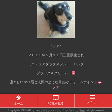
*ノア*
２０１３年２月１１日三重県生まれ
ミニチュアダックスフンド・ロング
ブラック＆クリーム
凛々しいマロ眉と人間のような目
がチャームポイント
(笑)
ノア
メニュー
ホーム
PC版を見る
Copyright©
2013-2026 ミニチュアダックス・ノアのブログ「ノアの大冒険」
all right reserved