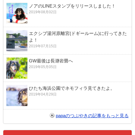
ノアのLINEスタンプをリリースしました！
2019年08月02日
エクシブ湯河原離宮(ドギールーム)に行ってきた
よ！
2019年07月15日
GW最後は長瀞岩畳へ
2019年05月05日
ひたち海浜公園でネモフィラ見てきたよ。
2019年04月29日
papaのつぶやきの記事をもっと見る