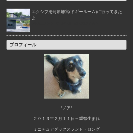
エクシブ湯河原離宮(ドギールーム)に行ってきた
よ！
0件のコメント
|
2019年7月15日 に投稿された
プロフィール
*ノア*
２０１３年２月１１日三重県生まれ
ミニチュアダックスフンド・ロング