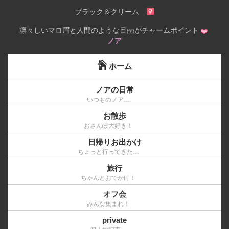
ブラック＆クリーム
凛々しいマロ眉と人間のような目
がチャームポイント
(笑)
ノア
ホーム
ノアの日常
いつものノア…
お散歩
おさんぽ大好き！
日帰りお出かけ
ちょっと行ってきた…
旅行
ちゃんとおでかけ！
オフ会
みんな集まれ！
private