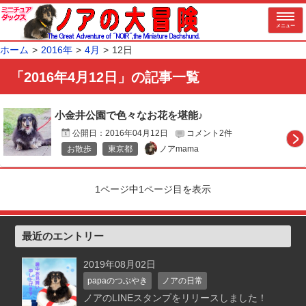
メニュー
ホーム
2016年
4月
12日
「2016年4月12日」の記事一覧
小金井公園で色々なお花を堪能♪
公開日：
2016年04月12日
コメント2件
ノアmama
お散歩
東京都
1ページ中1ページ目を表示
最近のエントリー
2019年08月02日
papaのつぶやき
ノアの日常
ノアのLINEスタンプをリリースしました！