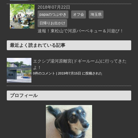
2018年07月22日
papaのつぶやき
オフ会
埼玉県
日帰りお出かけ
速報！東松山で河原バーベキュー＆川遊び！
最近よく読まれている記事
エクシブ湯河原離宮(ドギールーム)に行ってきた
よ！
0件のコメント
|
2019年7月15日 に投稿された
プロフィール