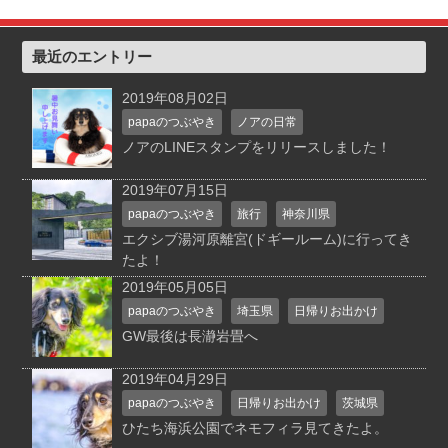
最近のエントリー
2019年08月02日
papaのつぶやき
ノアの日常
ノアのLINEスタンプをリリースしました！
2019年07月15日
papaのつぶやき
旅行
神奈川県
エクシブ湯河原離宮(ドギールーム)に行ってき
たよ！
2019年05月05日
papaのつぶやき
埼玉県
日帰りお出かけ
GW最後は長瀞岩畳へ
2019年04月29日
papaのつぶやき
日帰りお出かけ
茨城県
ひたち海浜公園でネモフィラ見てきたよ。