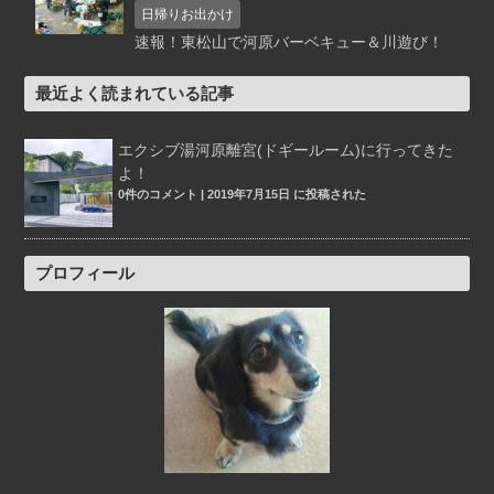
日帰りお出かけ
速報！東松山で河原バーベキュー＆川遊び！
最近よく読まれている記事
エクシブ湯河原離宮(ドギールーム)に行ってきた
よ！
0件のコメント
|
2019年7月15日 に投稿された
プロフィール