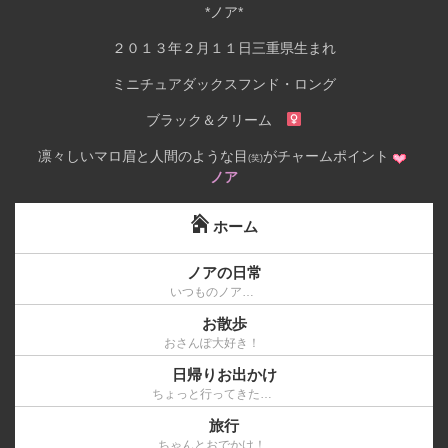
*ノア*
２０１３年２月１１日三重県生まれ
ミニチュアダックスフンド・ロング
ブラック＆クリーム
凛々しいマロ眉と人間のような目
がチャームポイント
(笑)
ノア
ホーム
ノアの日常
いつものノア…
お散歩
おさんぽ大好き！
日帰りお出かけ
ちょっと行ってきた…
旅行
ちゃんとおでかけ！