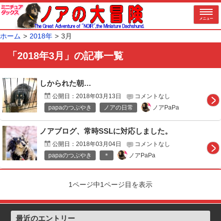
メニュー
ホーム
2018年
3月
「2018年3月」の記事一覧
しかられた朝…
公開日：
2018年03月13日
コメントなし
ノアPaPa
papaのつぶやき
ノアの日常
ノアブログ、常時SSLに対応しました。
公開日：
2018年03月04日
コメントなし
ノアPaPa
papaのつぶやき
＊
1ページ中1ページ目を表示
最近のエントリー