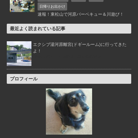
日帰りお出かけ
速報！東松山で河原バーベキュー＆川遊び！
最近よく読まれている記事
エクシブ湯河原離宮(ドギールーム)に行ってきた
よ！
0件のコメント
|
2019年7月15日 に投稿された
プロフィール