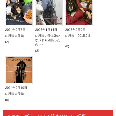
2014年9月7日
2015年1月14日
2015年2月9日
幼稚園☆前編
幼稚園の後は嫌い
幼稚園－2015.2.8
な爪切り頑張った
－
(2)
の＞＜
(0)
(2)
2014年9月10日
幼稚園☆後編
(0)