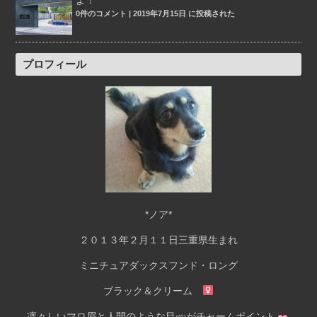
よ！
0件のコメント
|
2019年7月15日 に投稿された
プロフィール
*ノア*
２０１３年２月１１日三重県生まれ
ミニチュアダックスフンド・ロング
ブラック＆クリーム
凛々しいマロ眉と人間のような目
がチャームポイント