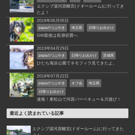
エクシブ湯河原離宮(ドギールーム)に行ってき
たよ！
2019年05月05日
papaのつぶやき
埼玉県
日帰りお出かけ
GW最後は長瀞岩畳へ
2019年04月29日
papaのつぶやき
日帰りお出かけ
茨城県
ひたち海浜公園でネモフィラ見てきたよ。
2018年07月22日
papaのつぶやき
オフ会
埼玉県
日帰りお出かけ
速報！東松山で河原バーベキュー＆川遊び！
最近よく読まれている記事
エクシブ湯河原離宮(ドギールーム)に行ってきた