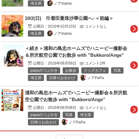
ノアmama
埼玉県
10/2(日) 巾着田曼珠沙華公園へ♪＜前編＞
公開日：
2016年10月10日
コメントなし
ノアmama
埼玉県
＜続き＞浦和の島忠ホームズでハニービー撮影会
＆所沢航空公園でお散歩 with ”Bukkoro/Ange”
公開日：
2016年08月09日
コメント2件
papaのつぶやき
お散歩
ドッグカフェ
写真
ノアPaPa
埼玉県
日帰りお出かけ
浦和の島忠ホームズでハニービー撮影会＆所沢航
空公園でお散歩 with ”Bukkoro/Ange”
公開日：
2016年08月08日
コメントなし
papaのつぶやき
写真
埼玉県
ノアPaPa
日帰りお出かけ