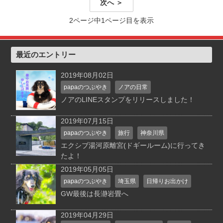
次へ ＞
2ページ中1ページ目を表示
最近のエントリー
2019年08月02日
papaのつぶやき
ノアの日常
ノアのLINEスタンプをリリースしました！
2019年07月15日
papaのつぶやき
旅行
神奈川県
エクシブ湯河原離宮(ドギールーム)に行ってき
たよ！
2019年05月05日
papaのつぶやき
埼玉県
日帰りお出かけ
GW最後は長瀞岩畳へ
2019年04月29日