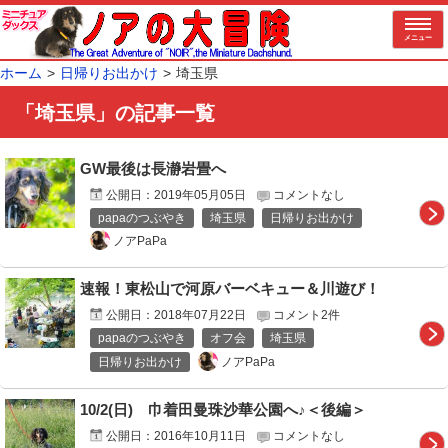
メニュー
ホーム
日帰りお出かけ
埼玉県
「埼玉県」の記事一覧
GW最後は長瀞岩畳へ
公開日：
2019年05月05日
コメントなし
papaのつぶやき
埼玉県
日帰りお出かけ
ノアPaPa
速報！東松山で河原バーベキュー＆川遊び！
公開日：
2018年07月22日
コメント2件
papaのつぶやき
オフ会
埼玉県
ノアPaPa
日帰りお出かけ
10/2(日) 巾着田曼珠沙華公園へ♪＜後編＞
公開日：
2016年10月11日
コメントなし