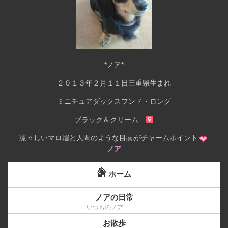
*ノア*
２０１３年２月１１日三重県生まれ
ミニチュアダックスフンド・ロング
ブラック＆クリーム
凛々しいマロ眉と人間のような目
がチャームポイント
(笑)
ノア
ホーム
ノアの日常
いつものノア…
お散歩