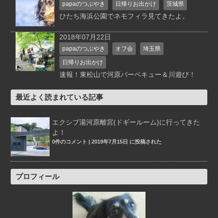
papaのつぶやき
日帰りお出かけ
茨城県
ひたち海浜公園でネモフィラ見てきたよ。
2018年07月22日
papaのつぶやき
オフ会
埼玉県
日帰りお出かけ
速報！東松山で河原バーベキュー＆川遊び！
最近よく読まれている記事
エクシブ湯河原離宮(ドギールーム)に行ってきた
よ！
0件のコメント
|
2019年7月15日 に投稿された
プロフィール